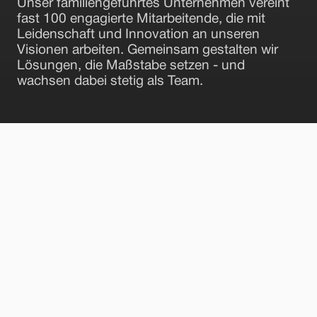
Unser familiengeführtes Unternehmen vereint 
fast 100 engagierte Mitarbeitende, die mit 
Leidenschaft und Innovation an unseren 
Visionen arbeiten. Gemeinsam gestalten wir 
Lösungen, die Maßstabe setzen - und 
wachsen dabei stetig als Team.
Unser gesamtes Team steht für Fachwissen, 
Zusammenhalt und den Willen, gemeinsam Großes zu 
bewegen. Mit Engagement, technischer Exzellenz und 
einem klaren Blick nach vorn gestalten wir täglich die 
Zukunft unseres Unternehmens – als Einheit.