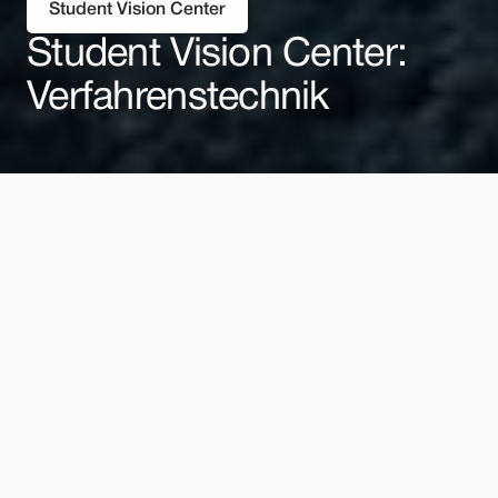
Student Vision Center
Student Vision Center: 
Verfahrenstechnik
OFFENE STELLE
Datum
01.08.2024
Beschäftigungsart
Vollzeit
Standort
Mühlacker
Jetzt bewerben
Der Wert dieses Jobs